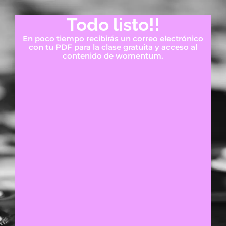
Todo listo!!
En poco tiempo recibirás un correo electrónico
con tu PDF para la clase gratuita y acceso al
contenido de womentum.